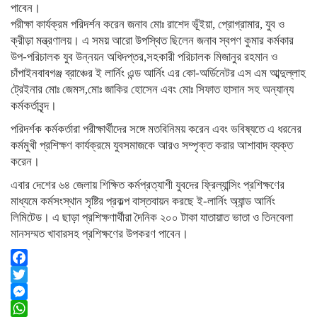
পাবেন।
পরীক্ষা কার্যক্রম পরিদর্শন করেন জনাব মোঃ রাশেদ ভূঁইয়া, প্রোগ্রামার, যুব ও
ক্রীড়া মন্ত্রণালয়। এ সময় আরো উপস্থিত ছিলেন জনাব স্বপণ কুমার কর্মকার
উপ-পরিচালক যুব উন্নয়ন অধিদপ্তর,সহকারী পরিচালক মিজানুর রহমান ও
চাঁপাইনবাবগঞ্জ ব্রাঞ্চের ই লার্নিং এন্ড আর্নিং এর কো-অর্ডিনেটর এস এম আব্দুল্লাহ
ট্রেইনার মোঃ জেমস,মোঃ জাকির হোসেন এবং মোঃ সিফাত হাসান সহ অন্যান্য
কর্মকর্তাবৃন্দ।
পরিদর্শক কর্মকর্তারা পরীক্ষার্থীদের সঙ্গে মতবিনিময় করেন এবং ভবিষ্যতে এ ধরনের
কর্মমুখী প্রশিক্ষণ কার্যক্রমে যুবসমাজকে আরও সম্পৃক্ত করার আশাবাদ ব্যক্ত
করেন।
এবার দেশের ৬৪ জেলায় শিক্ষিত কর্মপ্রত্যাশী যুবদের ফ্রিল্যান্সিং প্রশিক্ষণের
মাধ্যমে কর্মসংস্থান সৃষ্টির প্রকল্প বাস্তবায়ন করছে ই-লার্নিং অ্যান্ড আর্নিং
লিমিটেড। এ ছাড়া প্রশিক্ষণার্থীরা দৈনিক ২০০ টাকা যাতায়াত ভাতা ও তিনবেলা
মানসম্মত খাবারসহ প্রশিক্ষণের উপকরণ পাবেন।
Facebook
Twitter
Messenger