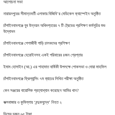
আলোচনা সভা
নারায়নপুরের সীমান্তবর্তী এলাকায় বিজিবি’র মেডিকেল ক্যাম্পেইন অনুষ্ঠিত
চাঁপাইনবাবগঞ্জে‌ যুব উন্নয়ন অধিদপ্তরের ৭ টি ট্রেডের প্রশিক্ষণ কর্মসূচির শুভ
উদ্বোধন
চাঁপাইনবাবগঞ্জে পেশাজীবী গাড়ি চালকদের প্রশিক্ষণ
চাঁপাইনবাবগঞ্জে হেরোইনসহ একই পরিবারের ৪জন গ্রেপ্তার
ইমাম হোসাইন (আ.) এর শাহাদাত বার্ষিকী উপলক্ষে শোকসভা ও দোয়া মাহফিল
চাঁপাইনবাবগঞ্জে ফ্রিল্যান্সিং ৭ম ব্যাচের লিখিত পরীক্ষা অনুষ্ঠিত
কেন সঞ্জয়ের বায়োপিক প্রত্যাখ্যান করেছেন আমির খান?
কক্সবাজার ও কুমিল্লায় ‘বন্দুকযুদ্ধে’ নিহত ২
ডিমের ডজন ৬৫ টাকা