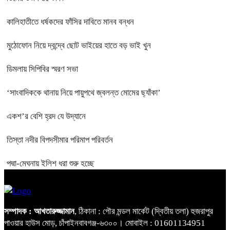
কালিহাতীতে ধর্ষকদের ফাঁসির দাবিতে মানব বন্ধন
মুঠোফোন নিয়ে দ্বন্দ্বে ছোট ভাইয়ের হাতে বড় ভাই খুন
ডিমলায় সিপিবির স্মরণ সভা
‘সাংবাদিককে থানায় নিয়ে পায়ুপথে জ্বলন্ত মোমের ছ্যাঁকা’
একশ’র বেশি হ্রদ যে উদ্যানে
তিস্তা নদীর বিপদসীমার পরিমাপ পরিবর্তন
পদ্মা-মেঘনায় ইলিশ ধরা শুরু হচ্ছে
সম্পাদক : আখতারুজ্জামান
, ঠিকানা : পৌর মন্ডল মার্কেট (দ্বিতীয় তলা) হুজরাপুর
পাওয়ার হাউস মোড়, চাঁপাইনবাবগঞ্জ-৬৩০০। মোবাইল : 01601134951