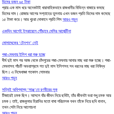
ডিমের ডজন ৬৫ টাকা
প্রায় এক মাস ধরে অনেকটাই ধারাবাহিকভাবে রাজধানীর বিভিন্ন বাজারে কমছে
ডিমের দাম। রোজার আগের সপ্তাহের তুলনায় এখন ডজন প্রতি ডিমের দাম কমেছে
১৫ টাকা করে। আর খুচরা দোকানে প্রতি পিস
আরও পড়ুন
একদিন আগেই ইসরায়েলে পৌঁছাবে মেসির আর্জেন্টিনা
মোসাদ্দেকের ‘টেনশন’ নেই
পদ্মা-মেঘনায় ইলিশ ধরা শুরু হচ্ছে
দীর্ঘ দুই মাস পর আজ থেকে চাঁদপুরের পদ্মা-মেঘনায় আবার মাছ ধরা শুরু হচ্ছে। পদ্মা-
মেঘনাসহ পাঁচটি অভয়াশ্রমে গত দুই মাস ইলিশসহ সব ধরনের মাছ ধরা নিষিদ্ধ
ছিল। এ নিষেধাজ্ঞা গতকাল সোমবার
আরও পড়ুন
সত্যিই অবিশ্বাস্য ‘সাঞ্জু’তে রণবীরের লুক
টিজারেই চমক ছিল। আসলে যাঁর জীবন নিয়ে ছবিটা, তাঁর জীবনটা ভরা শুধু চমক আর
চমক। তাই, রাজকুমার হিরানির মতো বাঘা পরিচালক যখন তাঁকে নিয়ে ছবি বানান,
তখন সেটা নিয়ে আলোচনা
আরও পড়ুন