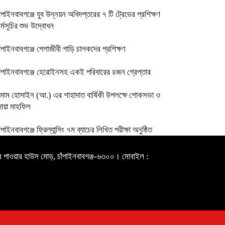
াঁপাইনবাবগঞ্জে‌ যুব উন্নয়ন অধিদপ্তরের ৭ টি ট্রেডের প্রশিক্ষণ
র্মসূচির শুভ উদ্বোধন
াঁপাইনবাবগঞ্জে পেশাজীবী গাড়ি চালকদের প্রশিক্ষণ
াঁপাইনবাবগঞ্জে হেরোইনসহ একই পরিবারের ৪জন গ্রেপ্তার
মাম হোসাইন (আ.) এর শাহাদাত বার্ষিকী উপলক্ষে শোকসভা ও
োয়া মাহফিল
াঁপাইনবাবগঞ্জে ফ্রিল্যান্সিং ৭ম ব্যাচের লিখিত পরীক্ষা অনুষ্ঠিত
রাপুর পাওয়ার হাউস মোড়, চাঁপাইনবাবগঞ্জ-৬৩০০। মোবাইল :