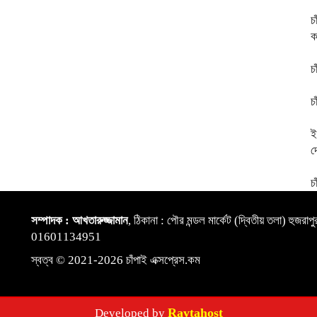
চ
ক
চ
চ
ই
দ
চ
সম্পাদক : আখতারুজ্জামান
, ঠিকানা : পৌর মন্ডল মার্কেট (দ্বিতীয় তলা) হুজ
01601134951
স্বত্ব © 2021-2026 চাঁপাই এক্সপ্রেস.কম
Raytahost
Developed by