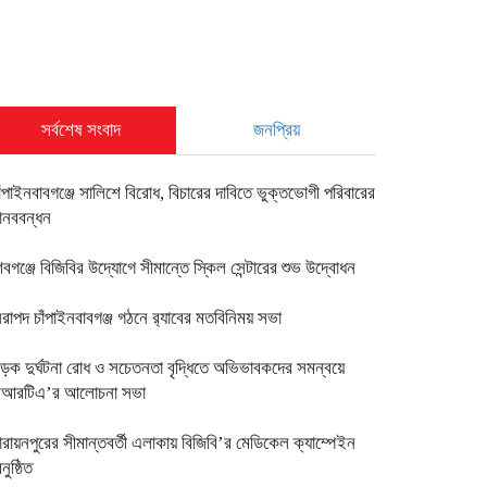
সর্বশেষ সংবাদ
জনপ্রিয়
াঁপাইনবাবগঞ্জে সালিশে বিরোধ, বিচারের দাবিতে ভুক্তভোগী পরিবারের
ানববন্ধন
িবগঞ্জে বিজিবির উদ্যোগে সীমান্তে স্কিল সেন্টারের শুভ উদ্বোধন
িরাপদ চাঁপাইনবাবগঞ্জ গঠনে র‍্যাবের মতবিনিময় সভা
ড়ক দুর্ঘটনা রোধ ও সচেতনতা বৃদ্ধিতে অভিভাবকদের সমন্বয়ে
িআরটিএ’র আলোচনা সভা
ারায়নপুরের সীমান্তবর্তী এলাকায় বিজিবি’র মেডিকেল ক্যাম্পেইন
নুষ্ঠিত