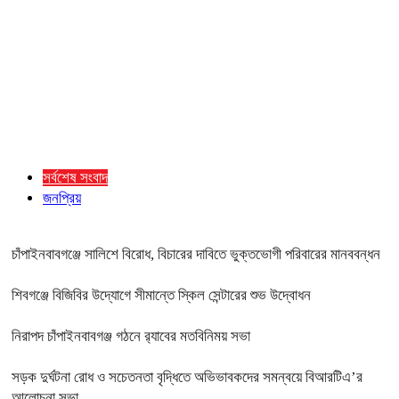
সর্বশেষ সংবাদ
জনপ্রিয়
চাঁপাইনবাবগঞ্জে সালিশে বিরোধ, বিচারের দাবিতে ভুক্তভোগী পরিবারের মানববন্ধন
শিবগঞ্জে বিজিবির উদ্যোগে সীমান্তে স্কিল সেন্টারের শুভ উদ্বোধন
নিরাপদ চাঁপাইনবাবগঞ্জ গঠনে র‍্যাবের মতবিনিময় সভা
সড়ক দুর্ঘটনা রোধ ও সচেতনতা বৃদ্ধিতে অভিভাবকদের সমন্বয়ে বিআরটিএ’র
আলোচনা সভা