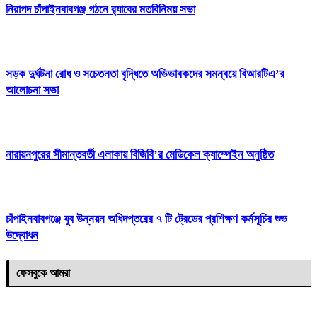
নিরাপদ চাঁপাইনবাবগঞ্জ গঠনে র‍্যাবের মতবিনিময় সভা
সড়ক দুর্ঘটনা রোধ ও সচেতনতা বৃদ্ধিতে অভিভাবকদের সমন্বয়ে বিআরটিএ’র
আলোচনা সভা
নারায়নপুরের সীমান্তবর্তী এলাকায় বিজিবি’র মেডিকেল ক্যাম্পেইন অনুষ্ঠিত
চাঁপাইনবাবগঞ্জে‌ যুব উন্নয়ন অধিদপ্তরের ৭ টি ট্রেডের প্রশিক্ষণ কর্মসূচির শুভ
উদ্বোধন
ফেসবুকে আমরা