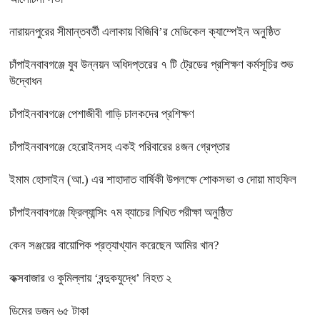
নারায়নপুরের সীমান্তবর্তী এলাকায় বিজিবি’র মেডিকেল ক্যাম্পেইন অনুষ্ঠিত
চাঁপাইনবাবগঞ্জে‌ যুব উন্নয়ন অধিদপ্তরের ৭ টি ট্রেডের প্রশিক্ষণ কর্মসূচির শুভ
উদ্বোধন
চাঁপাইনবাবগঞ্জে পেশাজীবী গাড়ি চালকদের প্রশিক্ষণ
চাঁপাইনবাবগঞ্জে হেরোইনসহ একই পরিবারের ৪জন গ্রেপ্তার
ইমাম হোসাইন (আ.) এর শাহাদাত বার্ষিকী উপলক্ষে শোকসভা ও দোয়া মাহফিল
চাঁপাইনবাবগঞ্জে ফ্রিল্যান্সিং ৭ম ব্যাচের লিখিত পরীক্ষা অনুষ্ঠিত
কেন সঞ্জয়ের বায়োপিক প্রত্যাখ্যান করেছেন আমির খান?
কক্সবাজার ও কুমিল্লায় ‘বন্দুকযুদ্ধে’ নিহত ২
ডিমের ডজন ৬৫ টাকা