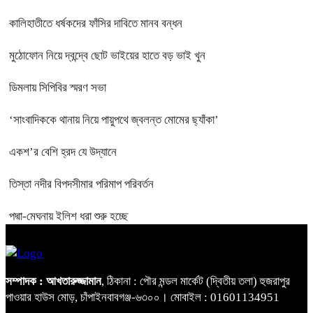
কালিহাতীতে ধর্ষকদের ফাঁসির দাবিতে মানব বন্ধন
মুঠোফোন নিয়ে দ্বন্দ্বে ছোট ভাইয়ের হাতে বড় ভাই খুন
ডিমলায় সিপিবির স্মরণ সভা
‘সাংবাদিককে থানায় নিয়ে পায়ুপথে জ্বলন্ত মোমের ছ্যাঁকা’
একশ’র বেশি হ্রদ যে উদ্যানে
তিস্তা নদীর বিপদসীমার পরিমাপ পরিবর্তন
পদ্মা-মেঘনায় ইলিশ ধরা শুরু হচ্ছে
সম্পাদক : আখতারুজ্জামান
, ঠিকানা : পৌর মন্ডল মার্কেট (দ্বিতীয় তলা) হুজরাপুর
পাওয়ার হাউস মোড়, চাঁপাইনবাবগঞ্জ-৬৩০০। মোবাইল : 01601134951