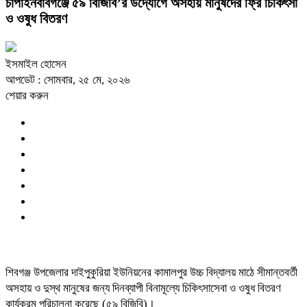
চাঁপাইনবাবগঞ্জে ৫৯ বিজিবি’র উদ্যোগে অসহায় মানুষদের ফ্রি চিকিৎসা
ও ওষুধ বিতরণ
ইসমাইল হোসেন
আপডেট : সোমবার, ২৫ মে, ২০২৬
শেয়ার করুন
শিবগঞ্জ উপজেলার দাইপুকুরিয়া ইউনিয়নের কামালপুর উচ্চ বিদ্যালয় মাঠে সীমান্তবর্তী
অসহায় ও দুস্থ মানুষের জন্য দিনব্যাপী বিনামূল্যে চিকিৎসাসেবা ও ওষুধ বিতরণ
কার্যক্রম পরিচালনা করেছে (৫৯ বিজিবি)।